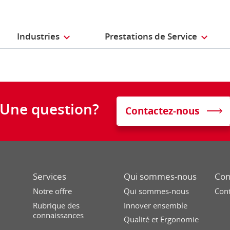
Industries
Prestations de Service
Une question?
Contactez-nous
Services
Qui sommes-nous
Con
Notre offre
Qui sommes-nous
Con
Rubrique des
Innover ensemble
connaissances
Qualité et Ergonomie