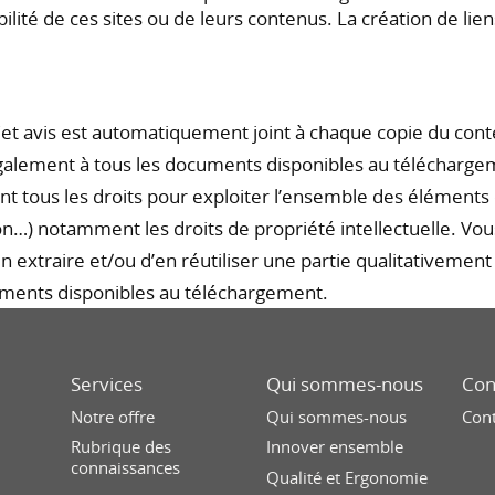
lité de ces sites ou de leurs contenus. La création de lie
 Cet avis est automatiquement joint à chaque copie du cont
 également à tous les documents disponibles au télécharge
tous les droits pour exploiter l’ensemble des éléments 
n…) notamment les droits de propriété intellectuelle. Vou
en extraire et/ou d’en réutiliser une partie qualitativemen
cuments disponibles au téléchargement.
Services
Qui sommes-nous
Con
Notre offre
Qui sommes-nous
Con
Rubrique des
Innover ensemble
connaissances
Qualité et Ergonomie