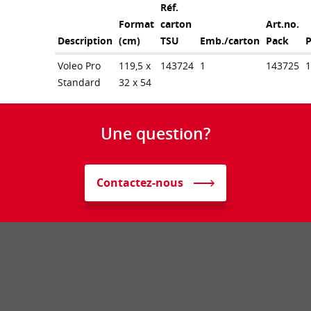
Réf.
Format
carton
Art.no.
Description
(cm)
TSU
Emb./carton
Pack
Voleo Pro
119,5 x
143724
1
143725
Standard
32 x 54
Une question?
Contactez-nous