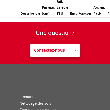
Réf.
Format
carton
Art.no.
Description
(cm)
TSU
Emb./carton
Pack
P
Une question?
Contactez-nous
Produits
Nettoyage des sols
Chariots de nettoyage