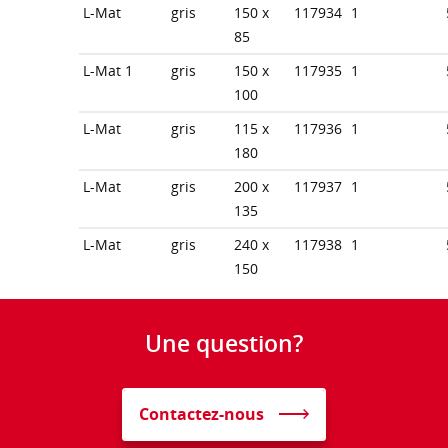
L-Mat
gris
150 x
117934
1
85
L-Mat 1
gris
150 x
117935
1
100
L-Mat
gris
115 x
117936
1
180
L-Mat
gris
200 x
117937
1
135
L-Mat
gris
240 x
117938
1
150
Une question?
Contactez-nous