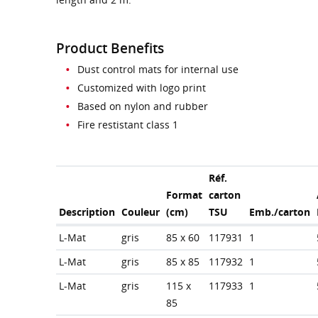
Product Benefits
Dust control mats for internal use
Customized with logo print
Based on nylon and rubber
Fire restistant class 1
Réf.
Format
carton
Description
Couleur
(cm)
TSU
Emb./carton
L-Mat
gris
85 x 60
117931
1
L-Mat
gris
85 x 85
117932
1
L-Mat
gris
115 x
117933
1
85