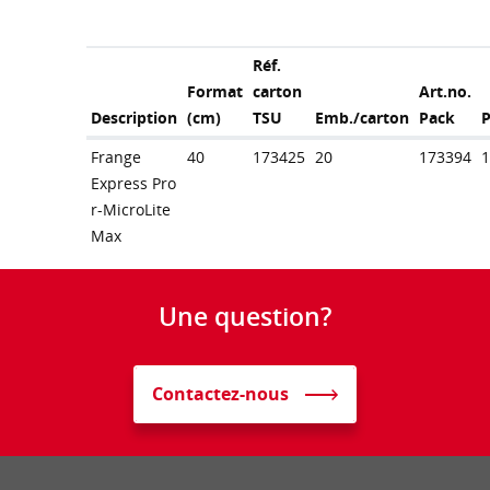
Réf.
Format
carton
Art.no.
Description
(cm)
TSU
Emb./carton
Pack
Frange
40
173425
20
173394
Express Pro
r-MicroLite
Max
Une question?
Contactez-nous